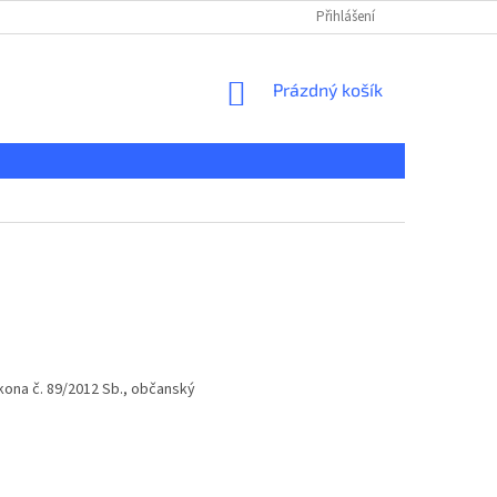
Přihlášení
NÁKUPNÍ
Prázdný košík
KOŠÍK
kona č. 89/2012 Sb., občanský