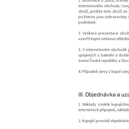
1. Informace o zboží, včetně
internetového obchodu. Ceny
zboží, jestliže toto zboží z
po kterou jsou zobrazovány 
podmínek.
2. Veškerá prezentace zboží
uzavřít kupní smlouvu ohledn
3. V internetovém obchodě 
spojených s balením a dodán
území České republiky a Slo
4. Případné slevy z kupní cen
III.
Objednávka a uz
1. Náklady vzniklé kupující
internetové připojení, náklady
2. Kupující provádí objednáv