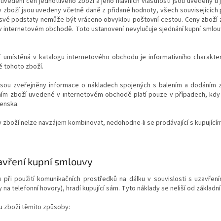
 uvedení cen jednotlivého zboží a jeho hlavních vlastností jsou uvedeny u 
 zboží jsou uvedeny včetně daně z přidané hodnoty, všech souvisejících p
e své podstaty nemůže být vráceno obvyklou poštovní cestou. Ceny zboží z
v internetovém obchodě. Toto ustanovení nevylučuje sjednání kupní smlouv
 umístěná v katalogu internetového obchodu je informativního charakter
ě tohoto zboží.
jsou zveřejněny informace o nákladech spojených s balením a dodáním z
ím zboží uvedené v internetovém obchodě platí pouze v případech, kdy
venska.
y zboží nelze navzájem kombinovat, nedohodne-li se prodávající s kupujícím 
avření kupní smlouvy
mu při použití komunikačních prostředků na dálku v souvislosti s uzavřen
 na telefonní hovory), hradí kupující sám. Tyto náklady se neliší od základn
ku zboží těmito způsoby: