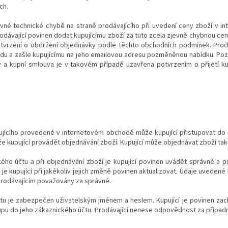
ch.
jevné technické chybě na straně prodávajícího při uvedení ceny zboží v 
odávající povinen dodat kupujícímu zboží za tuto zcela zjevně chybnou cenu
tvrzení o obdržení objednávky podle těchto obchodních podmínek. Prodáv
du a zašle kupujícímu na jeho emailovou adresu pozměněnou nabídku. Po
 a kupní smlouva je v takovém případě uzavřena potvrzením o přijetí k
pujícího provedené v internetovém obchodě může kupující přistupovat do
 kupující provádět objednávání zboží. Kupující může objednávat zboží tak
ckého účtu a při objednávání zboží je kupující povinen uvádět správně a 
je kupující při jakékoliv jejich změně povinen aktualizovat. Údaje uvedené
 prodávajícím považovány za správné.
čtu je zabezpečen uživatelským jménem a heslem. Kupující je povinen zac
upu do jeho zákaznického účtu. Prodávající nenese odpovědnost za případ