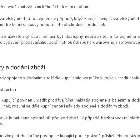
ožnit využívání zákaznického účtu třetím osobám.
ivatelský účet, a to zejména v případě, když kupující svůj uživatelský účet
nnosti z kupní smlouvy nebo těchto obchodních podmínek.
, že uživatelský účet nemusí být dostupný nepřetržitě, a to zejména
 vybavení prodávajícího, popř. nutnou údržbu hardwarového a softwarovéh
y a dodání zboží
lady spojené s dodáním zboží dle kupní smlouvy může kupující uhradit násle
í kartou
e kupující povinen uhradit prodávajícímu náklady spojené s balením a dod
 jinak, rozumí se dále kupní cenou i náklady spojené s dodáním zboží.
ti je kupní cena splatná při převzetí zboží. V případě bezhotovostní plat
y.
nictvím platební brány postupuje kupující podle pokynů příslušného poskyto