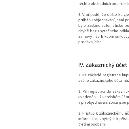
těchto obchodních podmínká
8. V případě, že došlo ke z
průběhu objednávání, není pr
bylo zasláno automatické po
chybě bez zbytečného odkla
za nový návrh kupní smlouvy
prodávajícího.
IV.
Zákaznický účet
1. Na základě registrace ku
svého zákaznického účtu může
2. Při registraci do zákazni
uvedené v uživatelském účtu 
a při objednávání zboží jsou
3. Přístup k zákaznickému ú
informací nezbytných k příst
třetími osobami.