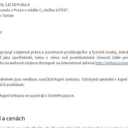
/6, 142 00 Praha 4
 soudu
v Praze v oddíle C, vložka 107537
.
Ivo Toman
z
pravují vzájemná práva a povinnosti prodávajícího a fyzické osoby, kter
t jako spotřebitel, nebo v rámci své podnikatelské činnosti (dále jen:
ho na webové stránce dostupné na internetové adrese
http://eshop.ivoto
dmínek jsou nedílnou součástí kupní smlouvy. Odchylná ujednání v kupn
ních podmínek.
kupní smlouva se uzavírají v českém jazyce.
í a cenách