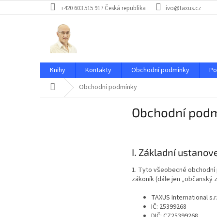
Přejít
+420 603 515 917 Česká republika
ivo@taxus.cz
na
obsah
Knihy
Kontakty
Obchodní podmínky
Po
Domů
Obchodní podmínky
Obchodní pod
I. Základní ustanov
1. Tyto všeobecné obchodní p
zákoník (dále jen „občanský 
TAXUS International s.r
IČ: 25399268
DIČ: CZ25399268