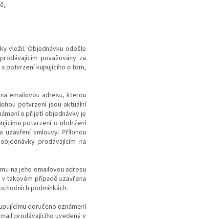
ě,
ky vložil. Objednávku odešle
u prodávajícím považovány za
a potvrzení kupujícího o tom,
 na emailovou adresu, kterou
lohou potvrzení jsou aktuální
ámení o přijetí objednávky je
ujícímu potvrzení o obdržení
a uzavření smlouvy. Přílohou
 objednávky prodávajícím na
címu na jeho emailovou adresu
e v takovém případě uzavřena
 obchodních podmínkách.
 kupujícímu doručeno oznámení
 email prodávajícího uvedený v