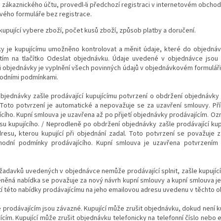
 zákaznického účtu, provedl-li předchozí registraci v internetovém obchod
vého formuláře bez registrace.
 kupující vybere zboží, počet kusů zboží, způsob platby a doručení.
y je kupujícímu umožněno kontrolovat a měnit údaje, které do objednáv
nutím na tlačítko Odeslat objednávku. Údaje uvedené v objednávce jso
 objednávky je vyplnění všech povinných údajů v objednávkovém formuláři 
hodními podmínkami.
bjednávky zašle prodávající kupujícímu potvrzení o obdržení objednávky
. Toto potvrzení je automatické a nepovažuje se za uzavření smlouvy. Pří
ího. Kupní smlouva je uzavřena až po přijetí objednávky prodávajícím. Ozn
u kupujícího. / Neprodleně po obdržení objednávky zašle prodávající kup
esu, kterou kupující při objednání zadal. Toto potvrzení se považuje z
chodní podmínky prodávajícího. Kupní smlouva je uzavřena potvrzením
ožadavků uvedených v objednávce nemůže prodávající splnit, zašle kupují
ná nabídka se považuje za nový návrh kupní smlouvy a kupní smlouva j
etí této nabídky prodávajícímu na jeho emailovou adresu uvedenu v těchto
é prodávajícím jsou závazné. Kupující může zrušit objednávku, dokud není
ícím. Kupující může zrušit objednávku telefonicky na telefonní číslo nebo