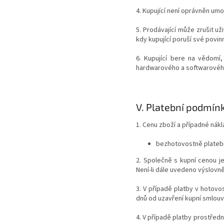
4. Kupující není oprávněn um
5. Prodávající může zrušit už
kdy kupující poruší své povi
6. Kupující bere na vědomí
hardwarového a softwarového
V.
Platební podmínk
1. Cenu zboží a případné nák
bezhotovostně platebn
2. Společně s kupní cenou j
Není-li dále uvedeno výslovně
3. V případě platby v hotovos
dnů od uzavření kupní smlouv
4. V případě platby prostřed