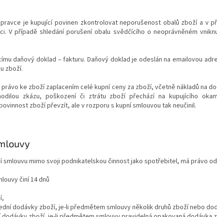
epravce je kupující povinen zkontrolovat neporušenost obalů zboží a v p
i. V případě shledání porušení obalu svědčícího o neoprávněném vniknut
jícímu daňový doklad – fakturu. Daňový doklad je odeslán na emailovou adr
u zboží.
é právo ke zboží zaplacením celé kupní ceny za zboží, včetně nákladů na d
odilou zkázu, poškození či ztrátu zboží přechází na kupujícího oka
ovinnost zboží převzít, ale v rozporu s kupní smlouvou tak neučinil.
smlouvy
pní smlouvu mimo svoji podnikatelskou činnost jako spotřebitel, má právo o
louvy činí 14 dnů
í,
ední dodávky zboží, je-li předmětem smlouvy několik druhů zboží nebo dodá
í dodávky zboží, je-li předmětem smlouvy pravidelná opakovaná dodávka z