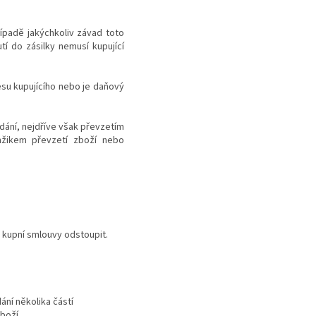
řípadě jakýchkoliv závad toto
í do zásilky nemusí kupující
esu kupujícího nebo je daňový
odání, nejdříve však převzetím
mžikem převzetí zboží nebo
d kupní smlouvy odstoupit.
ní několika částí
boží.