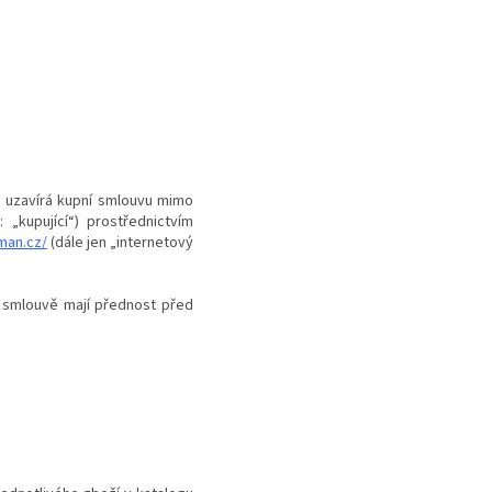
á uzavírá kupní smlouvu mimo
 „kupující“) prostřednictvím
man.cz/
(dále jen „internetový
í smlouvě mají přednost před