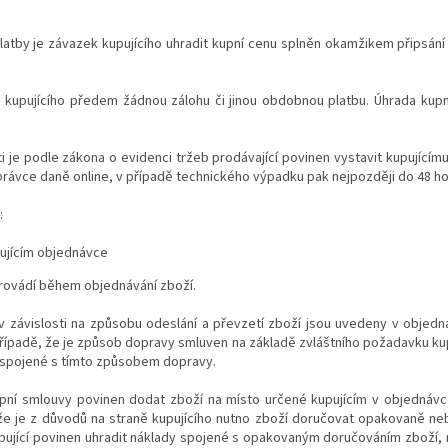
latby je závazek kupujícího uhradit kupní cenu splněn okamžikem připsání
d kupujícího předem žádnou zálohu či jinou obdobnou platbu. Úhrada kup
ti je podle zákona o evidenci tržeb prodávající povinen vystavit kupující
správce daně online, v případě technického výpadku pak nejpozději do 48 h
:
ujícím objednávce
rovádí během objednávání zboží.
v závislosti na způsobu odeslání a převzetí zboží jsou uvedeny v objedn
řípadě, že je způsob dopravy smluven na základě zvláštního požadavku kupuj
 spojené s tímto způsobem dopravy.
kupní smlouvy povinen dodat zboží na místo určené kupujícím v objednávce
, že je z důvodů na straně kupujícího nutno zboží doručovat opakovaně n
pující povinen uhradit náklady spojené s opakovaným doručováním zboží, r