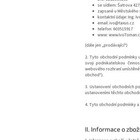
se sídlem: Šatrova 427
zapsané u Městského
kontaktní údaje: Ing. 
email: ivo@taxus.cz
telefon: 603515917
www: www.IvoToman.c
(dále jen „prodávající“)
2. Tyto obchodní podmínky u
svoji podnikatelskou činnos
webového rozhraní umístěné
obchod“).
3. Ustanovení obchodních po
ustanoveními těchto obchod
4. Tyto obchodní podmínky a 
II.
Informace o zbož