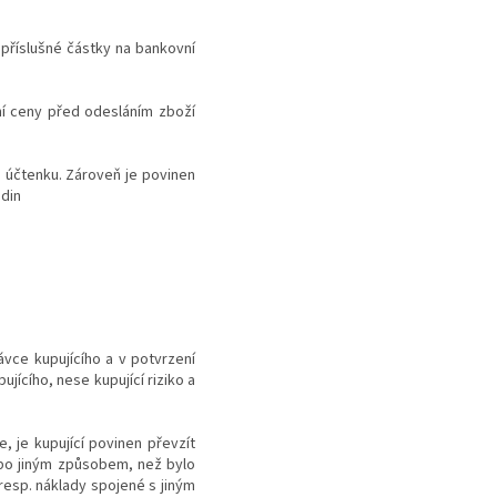
 příslušné částky na bankovní
ní ceny před odesláním zboží
mu účtenku. Zároveň je povinen
odin
ávce kupujícího a v potvrzení
ícího, nese kupující riziko a
, je kupující povinen převzít
ebo jiným způsobem, než bylo
esp. náklady spojené s jiným