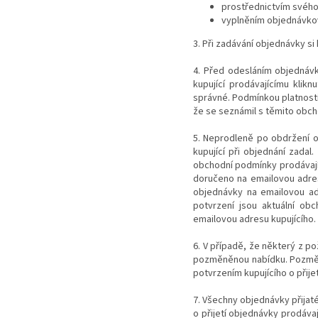
prostřednictvím svého
vyplněním objednávko
3. Při zadávání objednávky si
4. Před odesláním objednávk
kupující prodávajícímu klik
správné. Podmínkou platnosti
že se seznámil s těmito obc
5. Neprodleně po obdržení o
kupující při objednání zadal
obchodní podmínky prodávajíc
doručeno na emailovou adres
objednávky na emailovou adr
potvrzení jsou aktuální ob
emailovou adresu kupujícího.
6. V případě, že některý z p
pozměněnou nabídku. Pozměně
potvrzením kupujícího o přij
7. Všechny objednávky přijat
o přijetí objednávky prodávaj