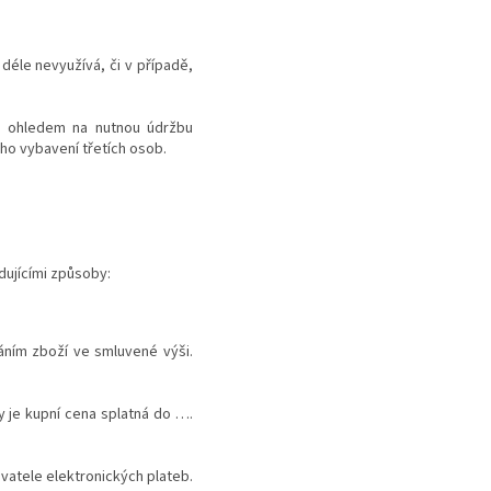
 déle nevyužívá, či v případě,
 s ohledem na nutnou údržbu
o vybavení třetích osob.
dujícími způsoby:
áním zboží ve smluvené výši.
by je kupní cena splatná do ….
vatele elektronických plateb.