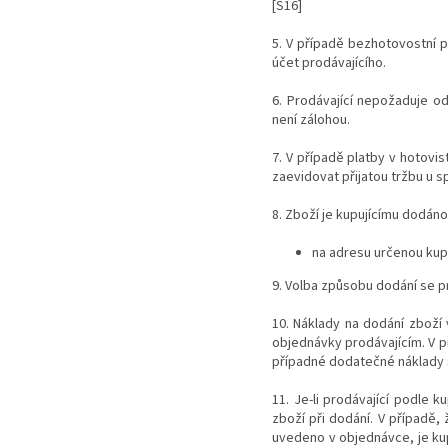
[S16]
5. V případě bezhotovostní p
účet prodávajícího.
6. Prodávající nepožaduje o
není zálohou.
7. V případě platby v hotovis
zaevidovat přijatou tržbu u 
8. Zboží je kupujícímu dodáno
na adresu určenou kup
9.
Volba způsobu dodání se p
10. Náklady na dodání zboží 
objednávky prodávajícím. V p
případné dodatečné náklady
11. Je-li prodávající podle 
zboží při dodání. V případě
uvedeno v objednávce, je ku