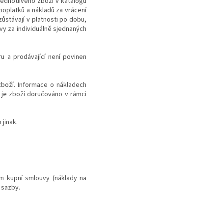
jednotlivého zboží v katalogu
oplatků a nákladů za vrácení
ůstávají v platnosti po dobu,
y za individuálně sjednaných
u a prodávající není povinen
boží. Informace o nákladech
 je zboží doručováno v rámci
jinak.
ím kupní smlouvy (náklady na
í sazby.