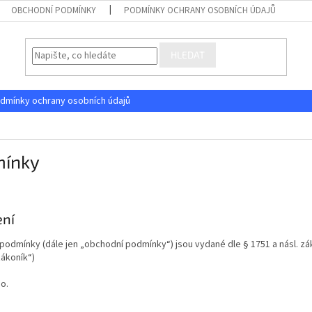
OBCHODNÍ PODMÍNKY
PODMÍNKY OCHRANY OSOBNÍCH ÚDAJŮ
HLEDAT
dmínky ochrany osobních údajů
mínky
ení
odmínky (dále jen „obchodní podmínky“) jsou vydané dle § 1751 a násl. zá
zákoník“)
.o.