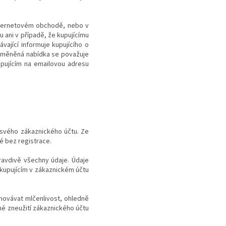
internetovém obchodě, nebo v
 ani v případě, že kupujícímu
ající informuje kupujícího o
změněná nabídka se považuje
upujícím na emailovou adresu
 svého zákaznického účtu. Ze
é bez registrace.
pravdivě všechny údaje. Údaje
 kupujícím v zákaznickém účtu
hovávat mlčenlivost, ohledně
né zneužití zákaznického účtu