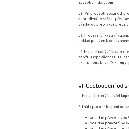
způsobem doručení.
12. Při převzetí zboží od př
neprodleně oznámit přepravc
zásilku od přepravce převzít.
13. Prodávající vystaví kupu
doklad přiložen k dodávaném
14. Kupující nabývá vlastnick
zboží. Odpovědnost za nah
okamžikem, kdy měl kupující p
VI.
Odstoupení od 
1. Kupující, který uzavřel ku
2. Lhůta pro odstoupení od sm
ode dne převzetí zbož
ode dne převzetí posl
ode dne převzetí prvn