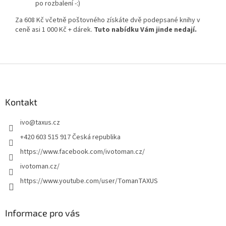
po rozbalení -:)
Za 608 Kč včetně poštovného získáte dvě podepsané knihy v
ceně asi 1 000 Kč + dárek.
Tuto nabídku Vám jinde nedají.
Z
á
p
a
Kontakt
t
ivo
@
taxus.cz
í
+420 603 515 917 Česká republika
https://www.facebook.com/ivotoman.cz/
ivotoman.cz/
https://www.youtube.com/user/TomanTAXUS
Informace pro vás