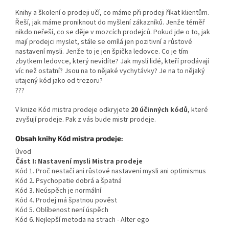
Knihy a školení o prodeji učí, co máme při prodeji říkat klientům.
Řeší, jak máme proniknout do myšlení zákazníků. Jenže téměř
nikdo neřeší, co se děje v mozcích prodejců. Pokud jde o to, jak
mají prodejci myslet, stále se omílá jen pozitivní a růstové
nastavení mysli. Jenže to je jen špička ledovce. Co je tím
zbytkem ledovce, který nevidíte? Jak myslí lidé, kteří prodávají
víc než ostatní? Jsou na to nějaké vychytávky? Je na to nějaký
utajený kód jako od trezoru?
???
V knize Kód mistra prodeje odkryjete
20 účinných kódů
, které
zvyšují prodeje. Pak z vás bude mistr prodeje.
Obsah knihy Kód mistra prodeje:
Úvod
Část I: Nastavení mysli Mistra prodeje
Kód 1. Proč nestačí ani růstové nastavení mysli ani optimismus
Kód 2. Psychopatie dobrá a špatná
Kód 3. Neúspěch je normální
Kód 4. Prodej má špatnou pověst
Kód 5. Oblíbenost není úspěch
Kód 6. Nejlepší metoda na strach - Alter ego