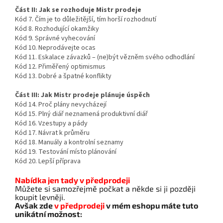
Část II: Jak se rozhoduje Mistr prodeje
Kód 7. Čím je to důležitější, tím horší rozhodnutí
Kód 8. Rozhodující okamžiky
Kód 9. Správné vyhecování
Kód 10. Neprodávejte ocas
Kód 11. Eskalace závazků – (ne)být vězněm svého odhodlání
Kód 12. Přiměřený optimismus
Kód 13. Dobré a špatné konflikty
Část III: Jak Mistr prodeje plánuje úspěch
Kód 14. Proč plány nevycházejí
Kód 15. Plný diář neznamená produktivní diář
Kód 16. Vzestupy a pády
Kód 17. Návrat k průměru
Kód 18. Manuály a kontrolní seznamy
Kód 19. Testování místo plánování
Kód 20. Lepší příprava
Nabídka jen tady v předprodeji
Můžete si samozřejmě počkat a někde si ji později
koupit levněji.
Avšak zde
v předprodeji
v mém eshopu máte tuto
unikátní možnost: