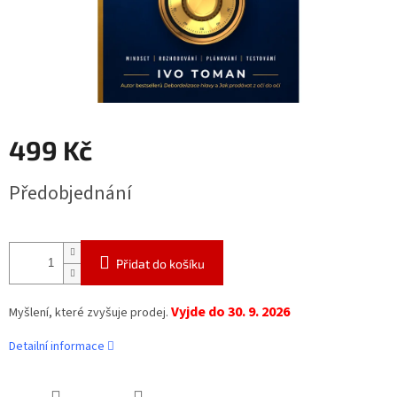
499 Kč
Měrná
Předobjednání
cena:
Přidat do košíku
Vyjde do 30. 9. 2026
Myšlení, které zvyšuje prodej.
Detailní informace