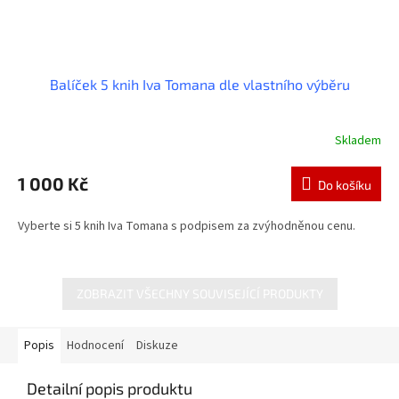
Balíček 5 knih Iva Tomana dle vlastního výběru
Skladem
Průměrné
hodnocení
produktu
1 000 Kč
Do košíku
je
4,0
Vyberte si 5 knih Iva Tomana s podpisem za zvýhodněnou cenu.
z
5
hvězdiček.
ZOBRAZIT VŠECHNY SOUVISEJÍCÍ PRODUKTY
Popis
Hodnocení
Diskuze
Detailní popis produktu