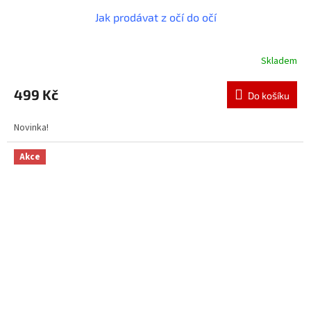
Jak prodávat z očí do očí
Skladem
Průměrné
hodnocení
produktu
499 Kč
Do košíku
je
3,6
Novinka!
z
5
hvězdiček.
Akce