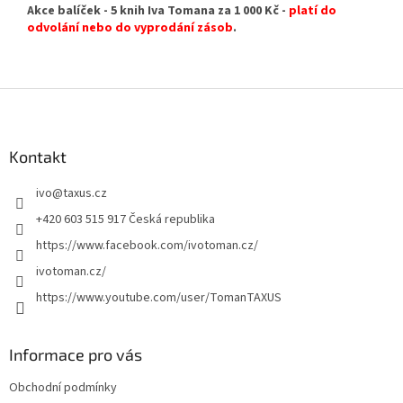
Akce balíček - 5 knih Iva Tomana za 1 000 Kč -
platí do
odvolání nebo do vyprodání zásob
.
Z
á
p
a
Kontakt
t
ivo
@
taxus.cz
í
+420 603 515 917 Česká republika
https://www.facebook.com/ivotoman.cz/
ivotoman.cz/
https://www.youtube.com/user/TomanTAXUS
Informace pro vás
Obchodní podmínky