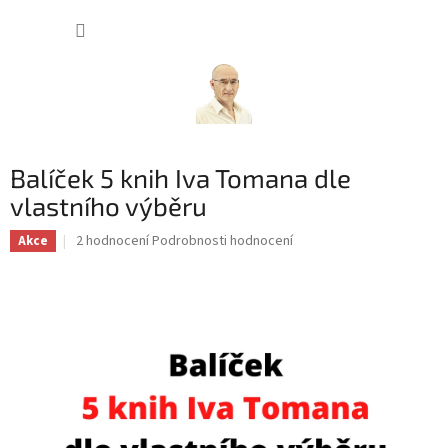
Přejít
NÁKUP
na
obsah
KOŠÍK
Balíček 5 knih Iva Tomana dle
vlastního výběru
Průměrné
2 hodnocení
Podrobnosti hodnocení
Akce
hodnocení
produktu
je
4,0
z
5
hvězdiček.