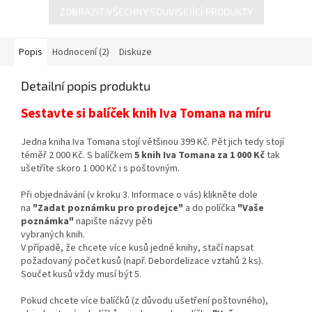
ZOBRAZIT VŠECHNY SOUVISEJÍCÍ PRODUKTY
Popis
Hodnocení (2)
Diskuze
Detailní popis produktu
Sestavte si balíček knih Iva Tomana na míru
Jedna kniha Iva Tomana stojí většinou 399 Kč. Pět jich tedy stojí
téměř 2 000 Kč. S balíčkem
5 knih Iva Tomana za 1 000 Kč
tak
ušetříte skoro 1 000 Kč i s poštovným.
Při objednávání (v kroku 3. Informace o vás) klikněte dole
na
"Zadat poznámku pro prodejce"
a do políčka
"Vaše
poznámka"
napište názvy pěti
vybraných knih.
V případě, že chcete více kusů jedné knihy, stačí napsat
požadovaný počet kusů (např. Debordelizace vztahů 2 ks).
Součet kusů vždy musí být 5.
Pokud chcete více balíčků (z důvodu ušetření poštovného),