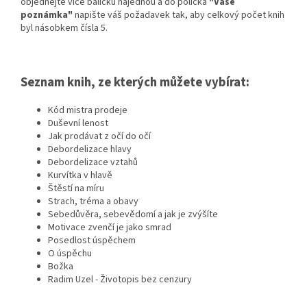
objednejte více balíčků najednou a do políčka
"Vaše
poznámka"
napište váš požadavek tak, aby celkový počet knih
byl násobkem čísla 5.
Seznam knih, ze kterých můžete vybírat:
Kód mistra prodeje
Duševní lenost
Jak prodávat z očí do očí
Debordelizace hlavy
Debordelizace vztahů
Kurvítka v hlavě
Štěstí na míru
Strach, tréma a obavy
Sebedůvěra, sebevědomí a jak je zvýšíte
Motivace zvenčí je jako smrad
Posedlost úspěchem
O úspěchu
Božka
Radim Uzel - Životopis bez cenzury