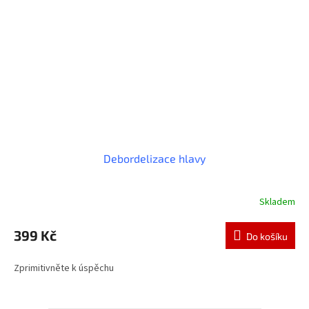
Debordelizace hlavy
Skladem
Průměrné
hodnocení
produktu
399 Kč
Do košíku
je
4,5
Zprimitivněte k úspěchu
z
5
hvězdiček.