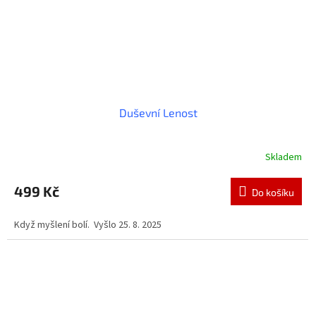
Duševní Lenost
Skladem
Průměrné
hodnocení
produktu
499 Kč
Do košíku
je
3,3
Když myšlení bolí. Vyšlo 25. 8. 2025
z
5
hvězdiček.