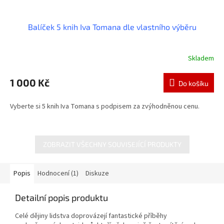
Balíček 5 knih Iva Tomana dle vlastního výběru
Skladem
Průměrné
hodnocení
produktu
1 000 Kč
Do košíku
je
4,0
Vyberte si 5 knih Iva Tomana s podpisem za zvýhodněnou cenu.
z
5
hvězdiček.
ZOBRAZIT VŠECHNY SOUVISEJÍCÍ PRODUKTY
Popis
Hodnocení (1)
Diskuze
Detailní popis produktu
Celé dějiny lidstva doprovázejí fantastické příběhy