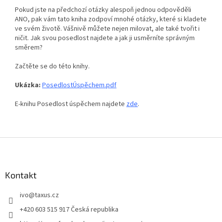
Pokud jste na předchozí otázky alespoň jednou odpověděli
ANO, pak vám tato kniha zodpoví mnohé otázky, které si kladete
ve svém životě. Vášnivě můžete nejen milovat, ale také tvořit i
ničit. Jak svou posedlost najdete a jak ji usměrníte správným
směrem?
Začtěte se do této knihy.
Ukázka:
PosedlostÚspěchem.pdf
E-knihu Posedlost úspěchem najdete
zde
.
Z
á
p
a
Kontakt
t
ivo
@
taxus.cz
í
+420 603 515 917 Česká republika