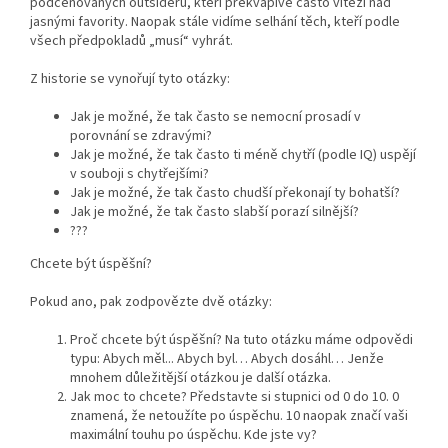
podceňovaných outsiderů, kteří překvapivě často vítězí nad
jasnými favority. Naopak stále vidíme selhání těch, kteří podle
všech předpokladů „musí“ vyhrát.
Z historie se vynořují tyto otázky:
Jak je možné, že tak často se nemocní prosadí v
porovnání se zdravými?
Jak je možné, že tak často ti méně chytří (podle IQ) uspějí
v souboji s chytřejšími?
Jak je možné, že tak často chudší překonají ty bohatší?
Jak je možné, že tak často slabší porazí silnější?
???
Chcete být úspěšní?
Pokud ano, pak zodpovězte dvě otázky:
Proč chcete být úspěšní? Na tuto otázku máme odpovědi
typu: Abych měl... Abych byl… Abych dosáhl… Jenže
mnohem důležitější otázkou je další otázka.
Jak moc to chcete? Představte si stupnici od 0 do 10. 0
znamená, že netoužíte po úspěchu. 10 naopak značí vaši
maximální touhu po úspěchu. Kde jste vy?